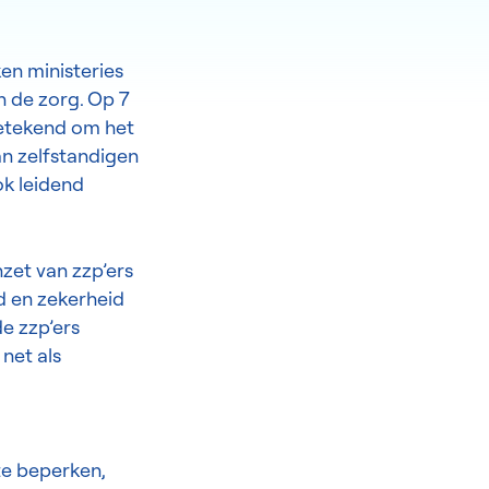
en ministeries
n de zorg. Op 7
getekend om het
an zelfstandigen
ok leidend
nzet van zzp’ers
id en zekerheid
e zzp’ers
net als
 te beperken,