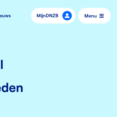
ieuws
MijnDNZB
Menu
l
eden