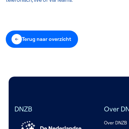
Terug naar overzicht
DNZB
Over D
Over DNZB