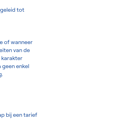
geleid tot
ie of wanneer
eiten van de
 karakter
a geen enkel
g.
 bij een tarief