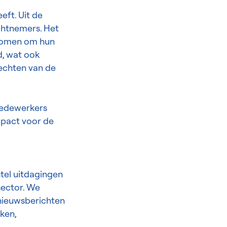
eft. Uit de
achtnemers. Het
ntnomen om hun
d, wat ook
Rechten van de
medewerkers
mpact voor de
stel uitdagingen
sector. We
 nieuwsberichten
ken,