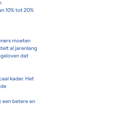
n
an 10% tot 20%
leners moeten
lt al jarenlang
 geloven dat
aal kader. Het
 de
t een betere en