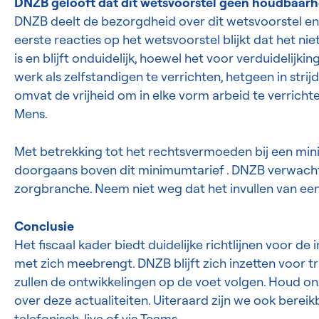
DNZB gelooft dat dit wetsvoorstel geen houdbaarh
DNZB deelt de bezorgdheid over dit wetsvoorstel en 
eerste reacties op het wetsvoorstel blijkt dat het n
is en blijft onduidelijk, hoewel het voor verduideli
werk als zelfstandigen te verrichten, hetgeen in stri
omvat de vrijheid om in elke vorm arbeid te verrich
Mens.
Met betrekking tot het rechtsvermoeden bij een min
doorgaans boven dit minimumtarief . DNZB verwacht
zorgbranche. Neem niet weg dat het invullen van een 
Conclusie
Het fiscaal kader biedt duidelijke richtlijnen voor de
met zich meebrengt. DNZB blijft zich inzetten voor 
zullen de ontwikkelingen op de voet volgen. Houd on
over deze actualiteiten. Uiteraard zijn we ook bere
telefonisch, live of via Teams.