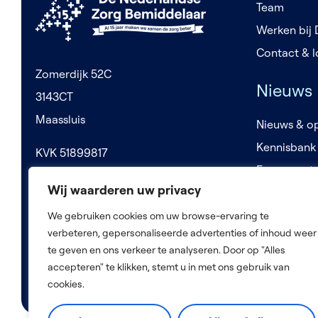
Team
Werken bij
Contact & l
Zomerdijk 52C
Nieuws
3143CT
Maassluis
Nieuws & op
Kennisbank
KVK 51899817
Evenement
BTW NL850219322B01
Wij waarderen uw privacy
We gebruiken cookies om uw browse-ervaring te
verbeteren, gepersonaliseerde advertenties of inhoud weer
te geven en ons verkeer te analyseren. Door op "Alles
accepteren" te klikken, stemt u in met ons gebruik van
cookies.