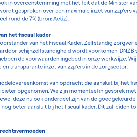
ook in overeenstemming met het feit dat de Minister va
ordt gesproken over een maximale inzet van zzp’ers v
teel rond de 7% (bron:
Actiz
).
an het fiscaal kader
oorstander van het Fiscaal Kader. Zelfstandig zorgver
rdoor schijnzelfstandigheid wordt voorkomen. DNZB ste
n hebben de voorwaarden ingebed in onze werkwijze. Wij
en transparante inzet van zzp’ers in de zorgsector.
elovereenkomst van opdracht die aansluit bij het fisc
plicieter opgenomen. We zijn momenteel in gesprek met
oewel deze nu ook onderdeel zijn van de goedgekeurde
 beter aansluit bij het fiscaal kader. Dit zal leiden to
n rechtsvermoeden