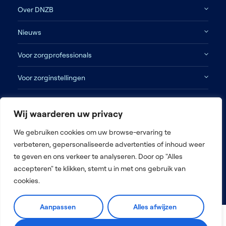
Over DNZB
Nieuws
Voor zorgprofessionals
Voor zorginstellingen
Contact
Wij waarderen uw privacy
Disclaimer
We gebruiken cookies om uw browse-ervaring te
verbeteren, gepersonaliseerde advertenties of inhoud weer
Algemene voorwaarden
te geven en ons verkeer te analyseren. Door op "Alles
Privacy beleid
accepteren" te klikken, stemt u in met ons gebruik van
Antidiscriminatiebeleid
cookies.
Aanpassen
Alles afwijzen
2026 © De Nederlandse Zorg Bemiddelaar