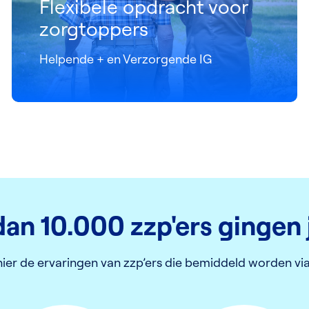
Flexibele opdracht voor
zorgtoppers
Helpende + en Verzorgende IG
an 10.000 zzp'ers gingen 
 hier de ervaringen van zzp’ers die bemiddeld worden vi