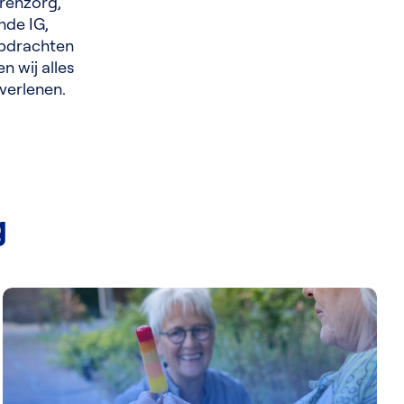
erenzorg,
nde IG,
opdrachten
n wij alles
 verlenen.
g