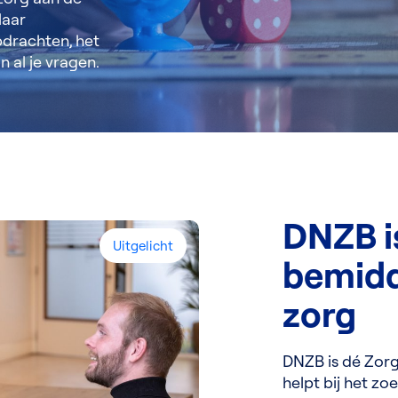
laar
opdrachten, het
 al je vragen.
DNZB i
Uitgelicht
bemidd
zorg
DNZB is dé Zor
helpt bij het z