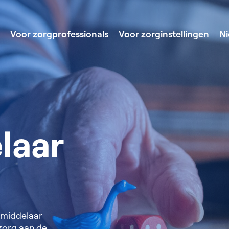
Voor zorgprofessionals
Voor zorginstellingen
N
laar
bemiddelaar
 zorg aan de