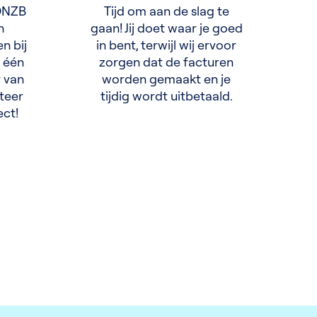
nDNZB
Tijd om aan de slag te
n
gaan! Jij doet waar je goed
n bij
in bent, terwijl wij ervoor
r één
zorgen dat de facturen
r van
worden gemaakt en je
teer
tijdig wordt uitbetaald.
ect!