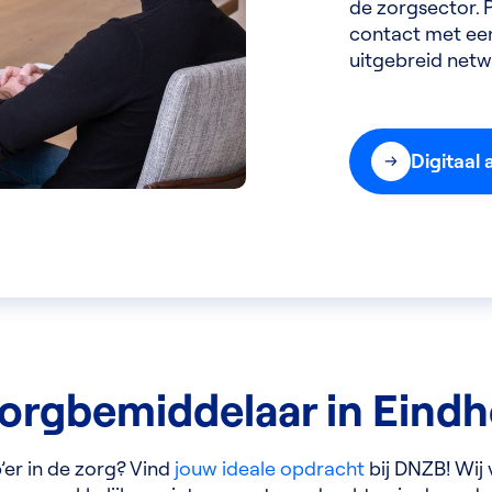
de zorgsector. P
contact met een
uitgebreid netw
Digitaal
orgbemiddelaar in Eind
p’er in de zorg? Vind
jouw ideale opdracht
bij DNZB! Wij