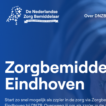
Over DNZB
Zorgbemidde
Eindhoven
Start zo snel mogelijk als zzp’er in de zorg via Zorg
Eindhoven bij DNZB. Overweeg jij om als zzp’er in de