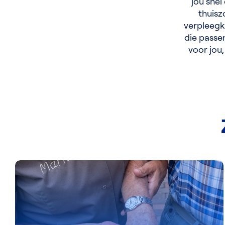
jou snel
thuisz
verpleegk
die passen
voor jou,