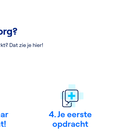
zorg?
? Dat zie je hier!
aar
4. Je eerste
t!
opdracht