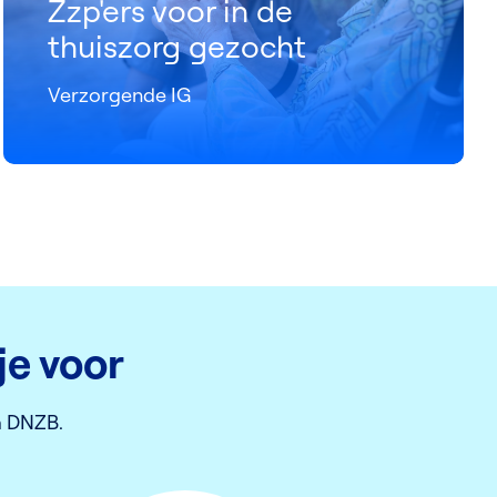
Zzp'ers voor in de
thuiszorg gezocht
Verzorgende IG
je voor
a DNZB.