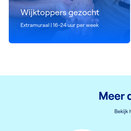
Wijktoppers gezocht
Extramuraal | 16-24 uur per week
Meer d
Bekijk