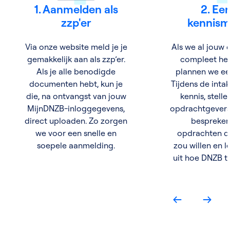
1. Aanmelden als
2. Ee
zzp'er
kennism
Via onze website meld je je
Als we al jouw
gemakkelijk aan als zzp’er.
compleet he
Als je alle benodigde
plannen we een
documenten hebt, kun je
Tijdens de int
die, na ontvangst van jouw
kennis, stell
MijnDNZB-inloggegevens,
opdrachtgevers 
direct uploaden. Zo zorgen
bespreken
we voor een snelle en
opdrachten di
soepele aanmelding.
zou willen en 
uit hoe DNZB t