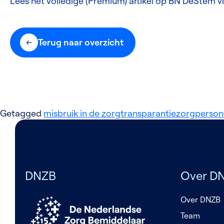
Lees het volledige (Premium) artikel op BN DeStem v
Terug naar overzicht
Getagged
misbruik in de zorg
transparantie
zorgperson
DNZB
Over D
Over DNZB
Team