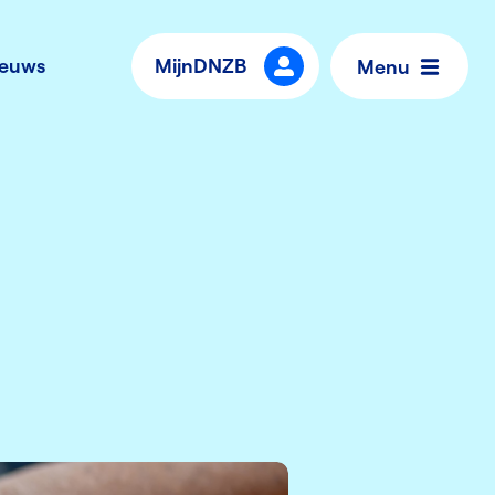
ieuws
MijnDNZB
Menu