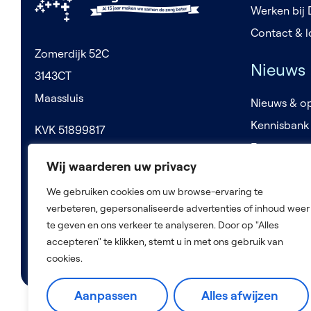
Werken bij
Contact & l
Zomerdijk 52C
Nieuws
3143CT
Maassluis
Nieuws & op
Kennisbank
KVK 51899817
Evenement
BTW NL850219322B01
Wij waarderen uw privacy
We gebruiken cookies om uw browse-ervaring te
verbeteren, gepersonaliseerde advertenties of inhoud weer
te geven en ons verkeer te analyseren. Door op "Alles
accepteren" te klikken, stemt u in met ons gebruik van
cookies.
Aanpassen
Alles afwijzen