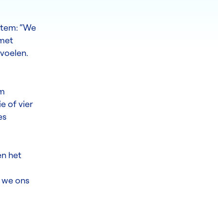
Stem: “We
 met
voelen.
om
e of vier
es
en het
n we ons