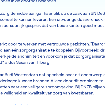
nden in de doofpot belanden.
e Zorg Bemiddelaar, gaf haar blik op de zaak aan BN De
oneel te kunnen leveren. Een uitvoerige dossiercheck
n persoonlijk gesprek dat van beide kanten goed moet 
erkt door te werken met vertrouwde gezichten. “Daar
d aan één zorgorganisatie te koppelen. Bijvoorbeeld dri
rk je de anonimiteit en voorkom je dat zorgorganisati
t”, aldus Susan van Tilburg.
aar Rudi Westendorp dat openheid over dit onderwerp 
deringen kunnen brengen. Alleen door dit probleem te
tten naar een veiligere zorgomgeving. Bij DNZB blijve
 veiligheid en kwaliteit van zorg van kwetsbaren.