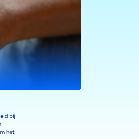
id bij
n
om het