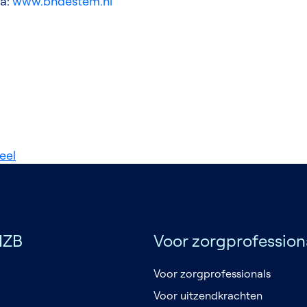
ia:
www.bndestem.nl
eel
NZB
Voor zorgprofession
Voor zorgprofessionals
Voor uitzendkrachten