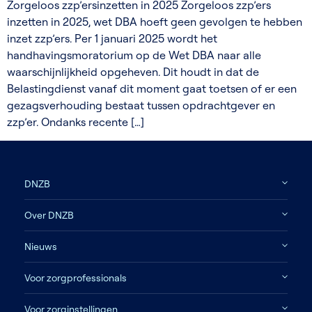
Zorgeloos zzp’ersinzetten in 2025 Zorgeloos zzp’ers
inzetten in 2025, wet DBA hoeft geen gevolgen te hebben
inzet zzp’ers. Per 1 januari 2025 wordt het
handhavingsmoratorium op de Wet DBA naar alle
waarschijnlijkheid opgeheven. Dit houdt in dat de
Belastingdienst vanaf dit moment gaat toetsen of er een
gezagsverhouding bestaat tussen opdrachtgever en
zzp’er. Ondanks recente […]
DNZB
Over DNZB
Nieuws
Voor zorgprofessionals
Voor zorginstellingen