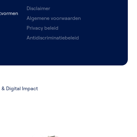
Disclaimer
etvormen
Algemene voorwaarden
Privacy beleid
Antidiscriminatiebeleid
& Digital Impact