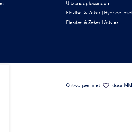
en
Uitzendoplossingen
Flexibel & Zeker | Hybride inz
Flexibel & Zeker | Advies
Ontworpen met
door MM 