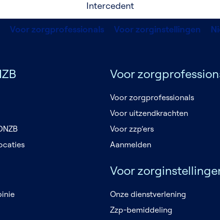
Intercedent
Voor zorgprofessionals
Voor zorginstellingen
N
NZB
Voor zorgprofession
Voor zorgprofessionals
Voor uitzendkrachten
 DNZB
Voor zzp’ers
ocaties
Aanmelden
Voor zorginstellinge
inie
Onze dienstverlening
Zzp-bemiddeling