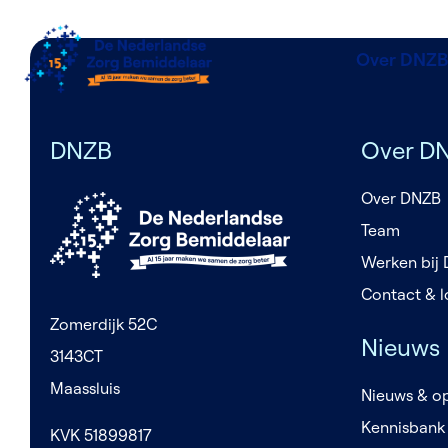
Over DNZB
DNZB
Over D
Over DNZB
Team
Werken bij
Contact & l
Zomerdijk 52C
Nieuws
3143CT
Maassluis
Nieuws & op
Kennisbank
KVK 51899817