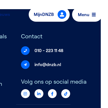
ieuws
MijnDNZB
Menu
als
Contact
010 - 223 11 48
info@dnzb.nl
Volg ons op social media
n