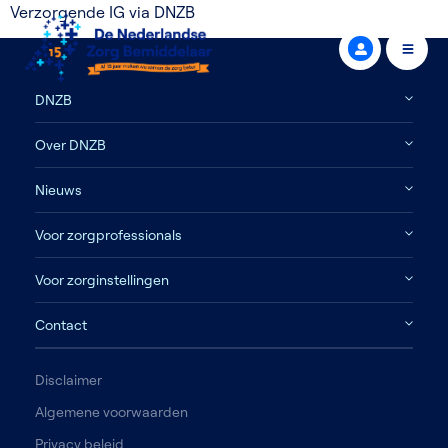
Verzorgende IG via DNZB
DNZB
Over DNZB
Nieuws
Voor zorgprofessionals
Voor zorginstellingen
Contact
Disclaimer
Algemene voorwaarden
Privacy beleid