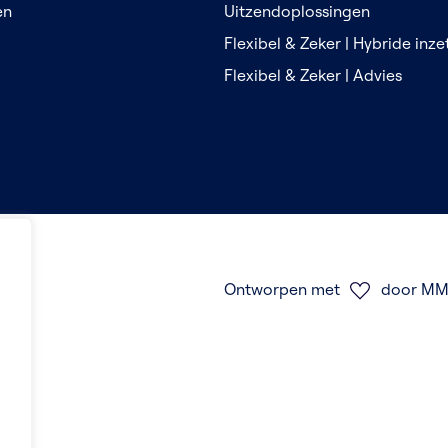
en
Uitzendoplossingen
Flexibel & Zeker | Hybride inz
Flexibel & Zeker | Advies
Ontworpen met
door MM 