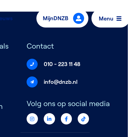
ieuws
MijnDNZB
Menu
als
Contact
010 - 223 11 48
info@dnzb.nl
Volg ons op social media
n