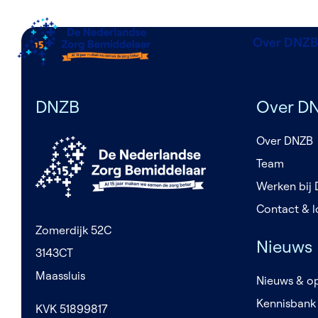
Over DNZB
DNZB
Over D
Over DNZB
Team
Werken bij
Contact & l
Zomerdijk 52C
Nieuws
3143CT
Maassluis
Nieuws & op
Kennisbank
KVK 51899817