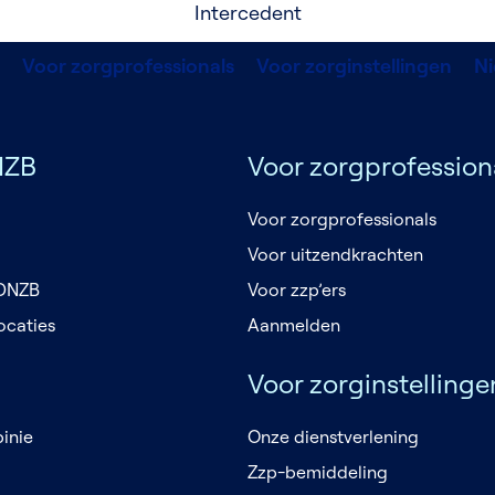
Intercedent
Voor zorgprofessionals
Voor zorginstellingen
N
NZB
Voor zorgprofession
Voor zorgprofessionals
Voor uitzendkrachten
 DNZB
Voor zzp’ers
ocaties
Aanmelden
Voor zorginstellinge
inie
Onze dienstverlening
Zzp-bemiddeling