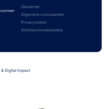
Disclaimer
etvormen
Algemene voorwaarden
Privacy beleid
Antidiscriminatiebeleid
& Digital Impact