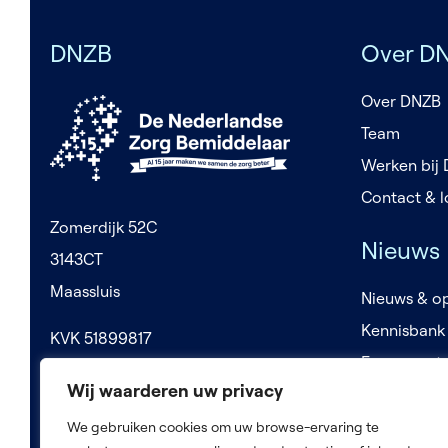
DNZB
Over D
Over DNZB
Team
Werken bij
Contact & l
Zomerdijk 52C
Nieuws
3143CT
Maassluis
Nieuws & op
Kennisbank
KVK 51899817
Evenement
BTW NL850219322B01
Wij waarderen uw privacy
We gebruiken cookies om uw browse-ervaring te