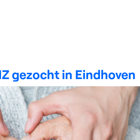
tion:
Begelei
Voor zorgprofessionals
Voor zorginstellingen
N
HZ gezocht in Eindhoven