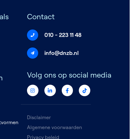
als
Contact
010 - 223 11 48
info@dnzb.nl
Volg ons op social media
n
Disclaimer
etvormen
Algemene voorwaarden
Privacy beleid