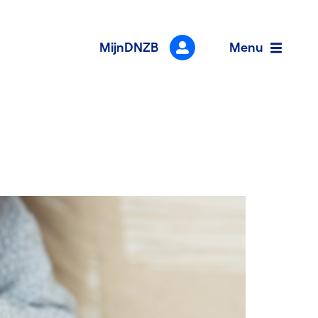
der
ieuws
MijnDNZB
Menu