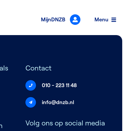
ieuws
MijnDNZB
Menu
als
Contact
010 - 223 11 48
info@dnzb.nl
Volg ons op social media
n