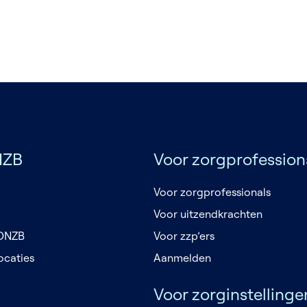
:
24-40 uur
Voor zorgprofessionals
Voor zorginstellingen
N
NZB
Voor zorgprofession
Voor zorgprofessionals
Voor uitzendkrachten
 DNZB
Voor zzp’ers
ocaties
Aanmelden
Voor zorginstellinge