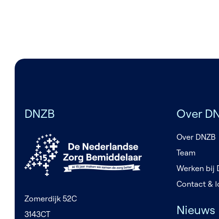
Job Type
Over DNZB
DNZB
Over D
Over DNZB
Team
Werken bij
Contact & l
Zomerdijk 52C
Nieuws
3143CT