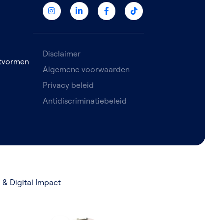
Disclaimer
etvormen
Algemene voorwaarden
Privacy beleid
Antidiscriminatiebeleid
& Digital Impact