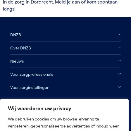
in de zorg in Dordrecht. Meld je aan of kom spontaan
langs!
DNZB
Over DNZB
Nieuws
Voor zorgprofessionals
Voor zorginstellingen
Contact
Wij waarderen uw privacy
Disclaimer
We gebruiken cookies om uw browse-ervaring te
Algemene voorwaarden
verbeteren, gepersonaliseerde advertenties of inhoud weer