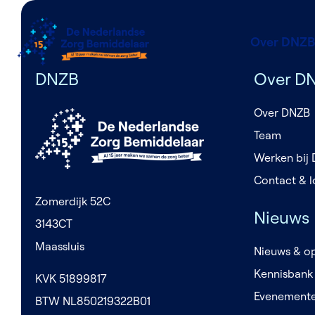
Over DNZB
DNZB
Over D
Over DNZB
Team
Werken bij
Contact & l
Zomerdijk 52C
Nieuws
3143CT
Maassluis
Nieuws & op
Kennisbank
KVK 51899817
Evenement
BTW NL850219322B01