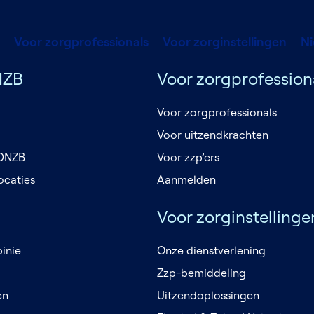
Voor zorgprofessionals
Voor zorginstellingen
N
NZB
Voor zorgprofession
Voor zorgprofessionals
Voor uitzendkrachten
 DNZB
Voor zzp’ers
ocaties
Aanmelden
Voor zorginstellinge
inie
Onze dienstverlening
Zzp-bemiddeling
en
Uitzendoplossingen