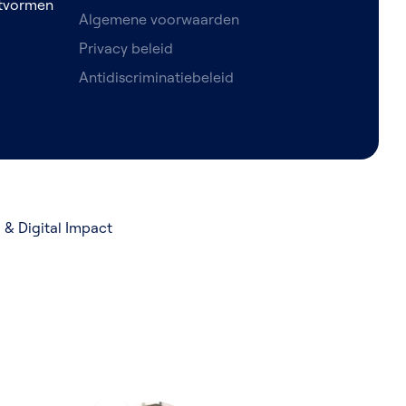
etvormen
Algemene voorwaarden
Privacy beleid
Antidiscriminatiebeleid
& Digital Impact