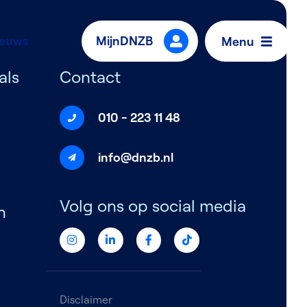
ieuws
MijnDNZB
Menu
als
Contact
010 - 223 11 48
info@dnzb.nl
Volg ons op social media
n
Disclaimer