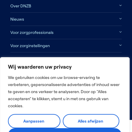
Over DNZB
Nieuws
Voor zorgprofessionals
Voor zorginstellingen
Contact
Wij waarderen uw privacy
Disclaimer
We gebruiken cookies om uw browse-ervaring te
verbeteren, gepersonaliseerde advertenties of inhoud weer
Algemene voorwaarden
te geven en ons verkeer te analyseren. Door op "Alles
Privacy beleid
accepteren" te klikken, stemt u in met ons gebruik van
Antidiscriminatiebeleid
cookies.
Aanpassen
Alles afwijzen
2026 © De Nederlandse Zorg Bemiddelaar